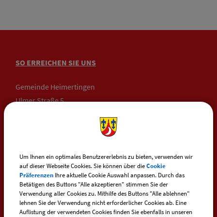
SO ERREICHEN SIE UNS
Gemeinde Heimertingen
Ulmer Straße 5
87751 Heimertingen
Telefon:
+49 (0) 83 35 / 234
Telefax: +49 (0) 83 35 / 10 33
Um Ihnen ein optimales Benutzererlebnis zu bieten, verwenden wir
auf dieser Webseite Cookies. Sie können über die
Cookie
Präferenzen
Ihre aktuelle Cookie Auswahl anpassen. Durch das
E-Mail:
heimertingen@vg-boos.de
Betätigen des Buttons "Alle akzeptieren" stimmen Sie der
Verwendung aller Cookies zu. Mithilfe des Buttons "Alle ablehnen"
BayernPortal - Sicherer Kontakt
lehnen Sie der Verwendung nicht erforderlicher Cookies ab. Eine
Auflistung der verwendeten Cookies finden Sie ebenfalls in unseren