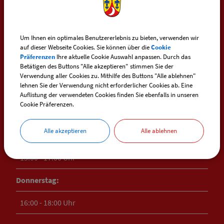
ÖFFNUNGSZEITEN
RATHAUS HEIMERTINGEN
Um Ihnen ein optimales Benutzererlebnis zu bieten, verwenden wir
Montag:
auf dieser Webseite Cookies. Sie können über die
Cookie
Präferenzen
Ihre aktuelle Cookie Auswahl anpassen. Durch das
Betätigen des Buttons "Alle akzeptieren" stimmen Sie der
08:00 - 10:00 Uhr
Verwendung aller Cookies zu. Mithilfe des Buttons "Alle ablehnen"
lehnen Sie der Verwendung nicht erforderlicher Cookies ab. Eine
Dienstag:
Auflistung der verwendeten Cookies finden Sie ebenfalls in unseren
Cookie Präferenzen.
08:00 - 10:00 Uhr
Alle akzeptieren
Alle ablehnen
Mittwoch:
15:00 - 17:00 Uhr
Donnerstag:
16:00 - 18:00 Uhr