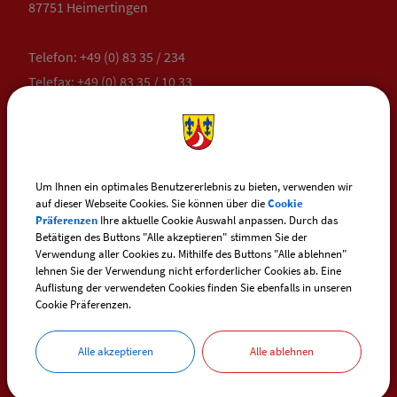
87751 Heimertingen
Telefon:
+49 (0) 83 35 / 234
Telefax: +49 (0) 83 35 / 10 33
E-Mail:
heimertingen@vg-boos.de
BayernPortal - Sicherer Kontakt
Um Ihnen ein optimales Benutzererlebnis zu bieten, verwenden wir
auf dieser Webseite Cookies. Sie können über die
Cookie
Präferenzen
Ihre aktuelle Cookie Auswahl anpassen. Durch das
Betätigen des Buttons "Alle akzeptieren" stimmen Sie der
ÖFFNUNGSZEITEN
Verwendung aller Cookies zu. Mithilfe des Buttons "Alle ablehnen"
RATHAUS HEIMERTINGEN
lehnen Sie der Verwendung nicht erforderlicher Cookies ab. Eine
Auflistung der verwendeten Cookies finden Sie ebenfalls in unseren
Cookie Präferenzen.
Montag:
Alle akzeptieren
Alle ablehnen
08:00 - 10:00 Uhr