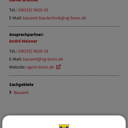
Tel.:
(08335) 9829-39
E-Mail:
bauamt-bautechnik@vg-boos.de
Ansprechpartner:
André
Meixner
Tel.:
(08335) 9829-18
E-Mail:
bauamt@vg-boos.de
Website:
vgem-boos.de
Sachgebiete
Bauamt