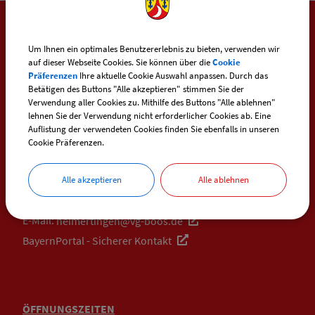
SO ERREICHEN SIE UNS
Um Ihnen ein optimales Benutzererlebnis zu bieten, verwenden wir
auf dieser Webseite Cookies. Sie können über die
Cookie
Präferenzen
Ihre aktuelle Cookie Auswahl anpassen. Durch das
Gemeinde Heimertingen
Betätigen des Buttons "Alle akzeptieren" stimmen Sie der
Ulmer Straße 5
Verwendung aller Cookies zu. Mithilfe des Buttons "Alle ablehnen"
lehnen Sie der Verwendung nicht erforderlicher Cookies ab. Eine
87751 Heimertingen
Auflistung der verwendeten Cookies finden Sie ebenfalls in unseren
Cookie Präferenzen.
Telefon:
+49 (0) 83 35 / 234
Alle akzeptieren
Alle ablehnen
Telefax: +49 (0) 83 35 / 10 33
E-Mail:
heimertingen@vg-boos.de
BayernPortal - Sicherer Kontakt
ÖFFNUNGSZEITEN