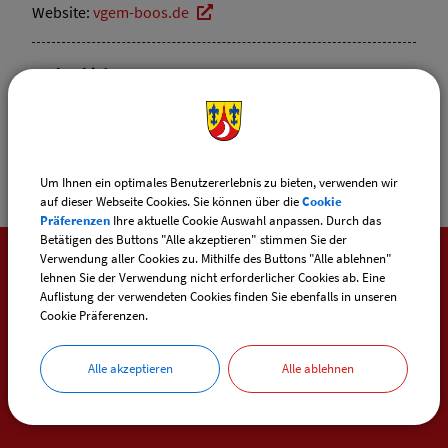
Website:
vgem-boos.de
Sachgebiete
Standes- / Sozialamt
Um Ihnen ein optimales Benutzererlebnis zu bieten, verwenden wir
auf dieser Webseite Cookies. Sie können über die
Cookie
Präferenzen
Ihre aktuelle Cookie Auswahl anpassen. Durch das
Betätigen des Buttons "Alle akzeptieren" stimmen Sie der
Verwendung aller Cookies zu. Mithilfe des Buttons "Alle ablehnen"
lehnen Sie der Verwendung nicht erforderlicher Cookies ab. Eine
SO ERREICHEN SIE UNS
Auflistung der verwendeten Cookies finden Sie ebenfalls in unseren
Cookie Präferenzen.
Gemeinde Heimertingen
Alle akzeptieren
Alle ablehnen
Ulmer Straße 5
87751 Heimertingen