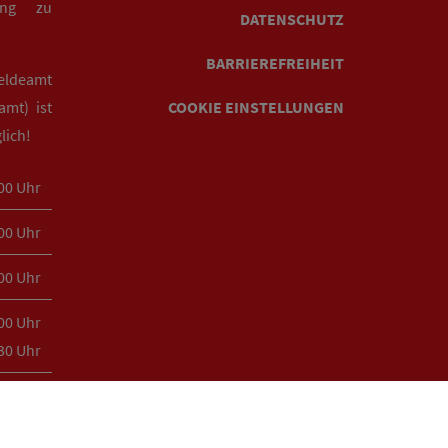
rung zu
DATENSCHUTZ
BARRIEREFREIHEIT
eldeamt
mt) ist
COOKIE EINSTELLUNGEN
lich!
:00 Uhr
:00 Uhr
:00 Uhr
:00 Uhr
:30 Uhr
:00 Uhr