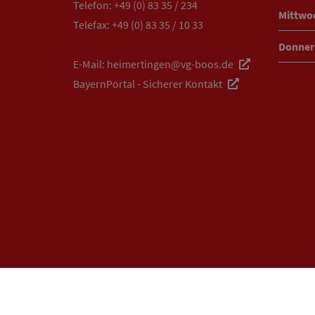
Telefon:
+49 (0) 83 35 / 234
Mittwo
Telefax: +49 (0) 83 35 / 10 33
Donner
E-Mail:
heimertingen@vg-boos.de
BayernPortal - Sicherer Kontakt