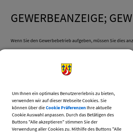
GEWERBEANZEIGE; GE
Wenn Sie den Gewerbebetrieb aufgeben, müssen Sie dies anz
LANGBESCHREIBUNG
VORAUSSETZUNGEN
Um Ihnen ein optimales Benutzererlebnis zu bieten,
verwenden wir auf dieser Webseite Cookies. Sie
ERFORDERLICHE UNTERLAGEN
können über die
Cookie Präferenzen
Ihre aktuelle
Cookie Auswahl anpassen. Durch das Betätigen des
Buttons "Alle akzeptieren" stimmen Sie der
VERFAHRENSABLAUF
Verwendung aller Cookies zu. Mithilfe des Buttons "Alle