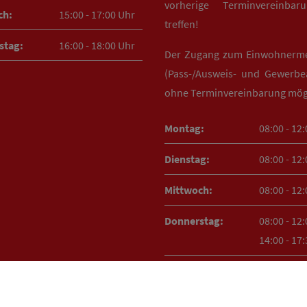
vorherige Terminvereinba
ch:
15:00 - 17:00 Uhr
treffen!
stag:
16:00 - 18:00 Uhr
Der Zugang zum Einwohnerm
(Pass-/Ausweis- und Gewerbea
ohne Terminvereinbarung mög
Montag:
08:00 - 12
Dienstag:
08:00 - 12
Mittwoch:
08:00 - 12
Donnerstag:
08:00 - 12
14:00 - 17
Freitag:
08:00 - 12