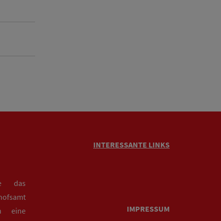
INTERESSANTE LINKS
ie das
hofsamt
IMPRESSUM
n eine