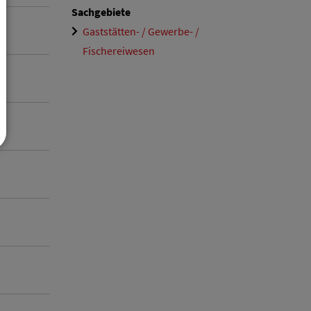
Sachgebiete
Gaststätten- / Gewerbe- /
Fischereiwesen