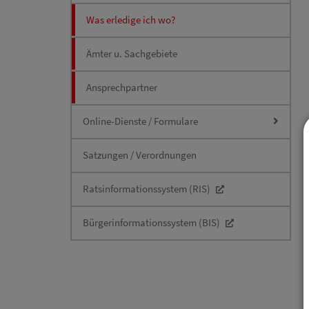
Was erledige ich wo?
Ämter u. Sachgebiete
Ansprechpartner
Online-Dienste / Formulare
Satzungen / Verordnungen
Ratsinformationssystem (RIS)
Bürgerinformationssystem (BIS)