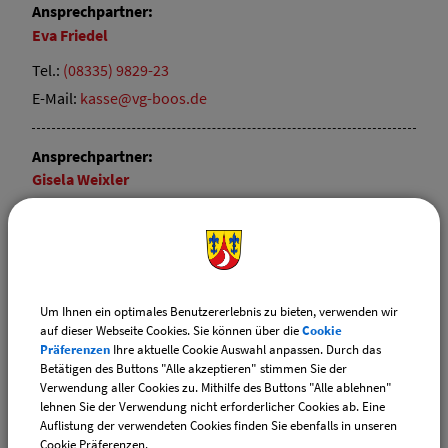
Ansprechpartner:
Eva
Friedel
Tel.:
(08335) 9829-23
E-Mail:
kasse@vg-boos.de
Ansprechpartner:
Gisela
Weixler
Tel.:
(08335) 9829-21
E-Mail:
kasse@vg-boos.de
Website:
vgem-boos.de
Um Ihnen ein optimales Benutzererlebnis zu bieten, verwenden wir
Sachgebiete
auf dieser Webseite Cookies. Sie können über die
Cookie
Präferenzen
Ihre aktuelle Cookie Auswahl anpassen. Durch das
Kasse / Steueramt / Abgabenverwaltung
Betätigen des Buttons "Alle akzeptieren" stimmen Sie der
Verwendung aller Cookies zu. Mithilfe des Buttons "Alle ablehnen"
lehnen Sie der Verwendung nicht erforderlicher Cookies ab. Eine
Auflistung der verwendeten Cookies finden Sie ebenfalls in unseren
Cookie Präferenzen.