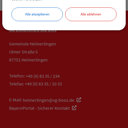
Alle akzeptieren
Alle ablehnen
SO ERREICHEN SIE UNS
Gemeinde Heimertingen
Ulmer Straße 5
87751 Heimertingen
Telefon:
+49 (0) 83 35 / 234
Telefax: +49 (0) 83 35 / 10 33
E-Mail:
heimertingen@vg-boos.de
BayernPortal - Sicherer Kontakt