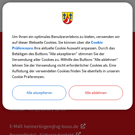
Um Ihnen ein optimales Benutzererlebnis zu bieten, verwenden wir
auf dieser Webseite Cookies. Sie können über die
Cookie
Präferenzen
Ihre aktuelle Cookie Auswahl anpassen. Durch das
SO ERREICHEN SIE UNS
Betätigen des Buttons "Alle akzeptieren" stimmen Sie der
Verwendung aller Cookies zu. Mithilfe des Buttons "Alle ablehnen"
lehnen Sie der Verwendung nicht erforderlicher Cookies ab. Eine
Gemeinde Heimertingen
Auflistung der verwendeten Cookies finden Sie ebenfalls in unseren
Ulmer Straße 5
Cookie Präferenzen.
87751 Heimertingen
Alle akzeptieren
Alle ablehnen
Telefon:
+49 (0) 83 35 / 234
Telefax: +49 (0) 83 35 / 10 33
E-Mail:
heimertingen@vg-boos.de
BayernPortal - Sicherer Kontakt