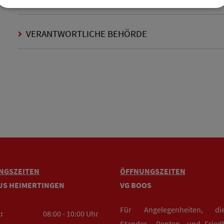
VERANTWORTLICHE BEHÖRDE
NGSZEITEN
ÖFFNUNGSZEITEN
US HEIMERTINGEN
VG BOOS
Für Angelegenheiten, d
:
08:00 - 10:00 Uhr
Standes-, Renten- und Fried