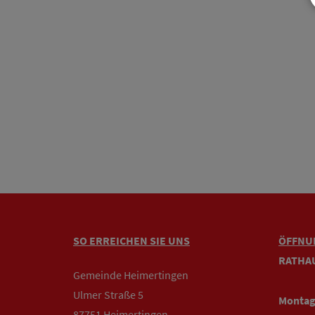
SO ERREICHEN SIE UNS
ÖFFNU
RATHA
Gemeinde Heimertingen
Ulmer Straße 5
Montag
87751 Heimertingen