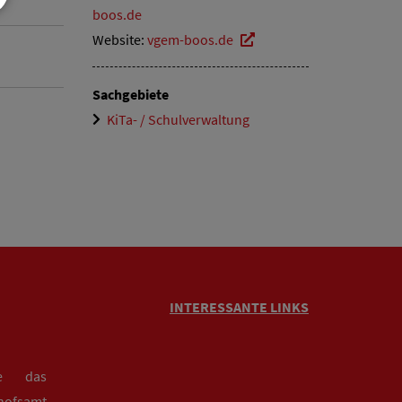
boos.de
Website:
vgem-boos.de
Sachgebiete
KiTa- / Schulverwaltung
INTERESSANTE LINKS
ie das
hofsamt