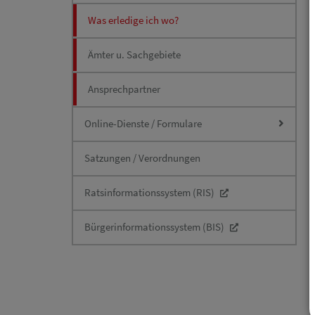
Was erledige ich wo?
Ämter u. Sachgebiete
Ansprechpartner
Online-Dienste / Formulare
Satzungen / Verordnungen
Ratsinformationssystem (RIS)
Bürgerinformationssystem (BIS)