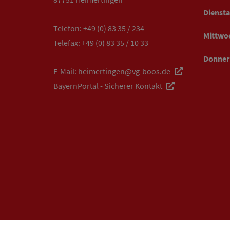
Diensta
Telefon:
+49 (0) 83 35 / 234
Mittwo
Telefax: +49 (0) 83 35 / 10 33
Donner
E-Mail:
heimertingen@vg-boos.de
BayernPortal - Sicherer Kontakt