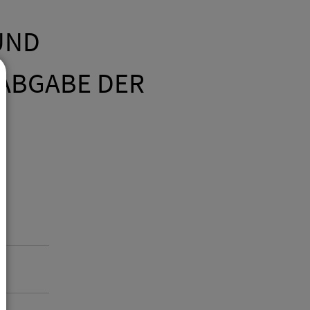
UND
ABGABE DER