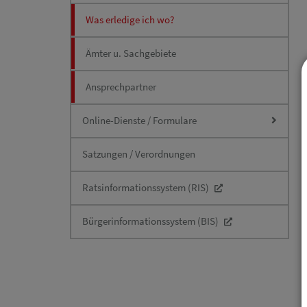
Was erledige ich wo?
Ämter u. Sachgebiete
Ansprechpartner
Online-Dienste / Formulare
Satzungen / Verordnungen
Ratsinformationssystem (RIS)
Bürgerinformationssystem (BIS)