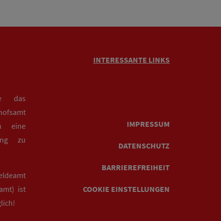
INTERESSANTE LINKS
ie das
hofsamt
IMPRESSUM
n eine
rung zu
DATENSCHUTZ
BARRIEREFREIHEIT
eldeamt
mt) ist
COOKIE EINSTELLUNGEN
lich!