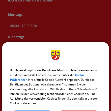
RATHAUS HEIMERTINGEN
Montag:
08:00 - 10:00 Uhr
Dienstag:
08:00 - 10:00 Uhr
Mittwoch:
15:00 - 17:00 Uhr
Um Ihnen ein optimales Benutzererlebnis zu bieten, verwenden wir
auf dieser Webseite Cookies. Sie können über die
Cookie
Präferenzen
Ihre aktuelle Cookie Auswahl anpassen. Durch das
Donnerstag:
Betätigen des Buttons "Alle akzeptieren" stimmen Sie der
Verwendung aller Cookies zu. Mithilfe des Buttons "Alle ablehnen"
16:00 - 18:00 Uhr
lehnen Sie der Verwendung nicht erforderlicher Cookies ab. Eine
Auflistung der verwendeten Cookies finden Sie ebenfalls in unseren
Cookie Präferenzen.