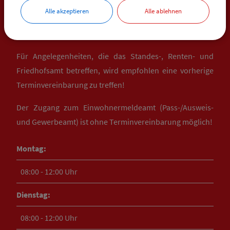
Alle akzeptieren
Alle ablehnen
ÖFFNUNGSZEITEN
VG BOOS
Für Angelegenheiten, die das Standes-, Renten- und
Friedhofsamt betreffen, wird empfohlen eine vorherige
Terminvereinbarung zu treffen!
Der Zugang zum Einwohnermeldeamt (Pass-/Ausweis-
und Gewerbeamt) ist ohne Terminvereinbarung möglich!
Montag:
08:00 - 12:00 Uhr
Dienstag:
08:00 - 12:00 Uhr