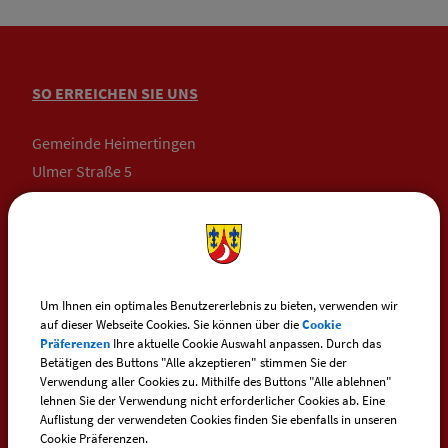
SO ERREICHEN SIE UNS
Gemeinde Heimertingen
Ulmer Straße 5
87751 Heimertingen
Telefon:
+49 (0) 83 35 / 234
Telefax: +49 (0) 83 35 / 10 33
Um Ihnen ein optimales Benutzererlebnis zu bieten, verwenden wir
auf dieser Webseite Cookies. Sie können über die
Cookie
E-Mail:
heimertingen@vg-boos.de
Präferenzen
Ihre aktuelle Cookie Auswahl anpassen. Durch das
Betätigen des Buttons "Alle akzeptieren" stimmen Sie der
BayernPortal - Sicherer Kontakt
Verwendung aller Cookies zu. Mithilfe des Buttons "Alle ablehnen"
lehnen Sie der Verwendung nicht erforderlicher Cookies ab. Eine
Auflistung der verwendeten Cookies finden Sie ebenfalls in unseren
Cookie Präferenzen.