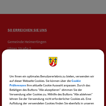
SO ERREICHEN SIE UNS
Gemeinde Heimertingen
Ulmer Straße 5
87751 Heimertingen
Telefon:
+49 (0) 83 35 / 234
Telefax: +49 (0) 83 35 / 10 33
Um Ihnen ein optimales Benutzererlebnis zu bieten, verwenden wir
auf dieser Webseite Cookies. Sie können über die
Cookie
Präferenzen
Ihre aktuelle Cookie Auswahl anpassen. Durch das
E-Mail:
heimertingen@vg-boos.de
Betätigen des Buttons "Alle akzeptieren" stimmen Sie der
Verwendung aller Cookies zu. Mithilfe des Buttons "Alle ablehnen"
BayernPortal - Sicherer Kontakt
lehnen Sie der Verwendung nicht erforderlicher Cookies ab. Eine
Auflistung der verwendeten Cookies finden Sie ebenfalls in unseren